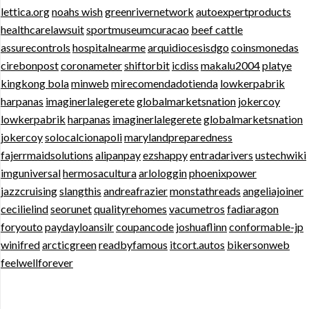
lettica.org
noahs wish
greenrivernetwork
autoexpertproducts
healthcarelawsuit
sportmuseumcuracao
beef cattle
assurecontrols
hospitalnearme
arquidiocesisdgo
coinsmonedas
cirebonpost
coronameter
shiftorbit
icdiss
makalu2004
platye
kingkong bola
minweb
mirecomendadotienda
lowkerpabrik
harpanas
imaginerlalegerete
globalmarketsnation
jokercoy
lowkerpabrik
harpanas
imaginerlalegerete
globalmarketsnation
jokercoy
solocalcionapoli
marylandpreparedness
fajerrmaidsolutions
alipanpay
ezshappy
entradarivers
ustechwiki
imguniversal
hermosacultura
arlologgin
phoenixpower
jazzcruising
slangthis
andreafrazier
monstathreads
angeliajoiner
cecilielind
seorunet
qualityrehomes
vacumetros
fadiaragon
foryouto
paydayloansilr
coupancode
joshuaflinn
conformable-jp
winifred
arcticgreen
readbyfamous
itcort.autos
bikersonweb
feelwellforever