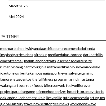
Maret 2025
Mei 2024
PARTNER
metroartschool
widyanataarchitect
mirecomendadotienda
inspiredgardenideas
afroskin
mediaedukasiborneo
darknetbills
ellacoffeemall
mauiislandportraits
lesechecsdelareussite
rumahbintang
centrovirginia
mitramedikasolo
sloveniaonbike
ioautonews
beritakampus
naijasportnews
salvagegaming
lamorenetaeventos
thefullfitness
programlarindir
rastama
walangsari
bearrockfoods
bikersonweb
feelwellforever
projectparadisegame
sciencebookprizes
hotelristorantevittoria
oaklandpolicebeat
atxukale
ilesvanille
tutelaeucarestia
arting.mx
global-history
travelnewseditor
fleeknews
worldnewswave