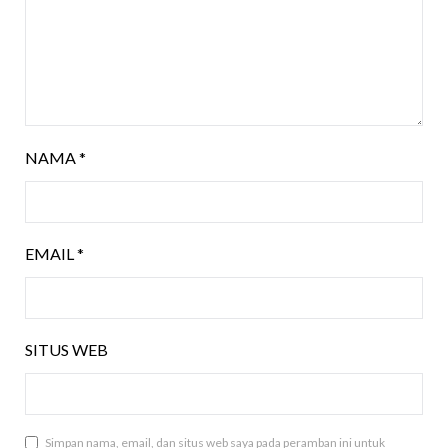
NAMA
*
EMAIL
*
SITUS WEB
Simpan nama, email, dan situs web saya pada peramban ini untuk