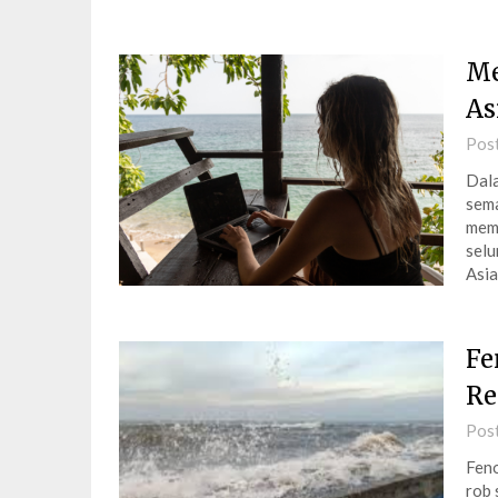
Me
As
Pos
Dala
sema
mema
selu
Asia
Fe
Re
Pos
Feno
rob 