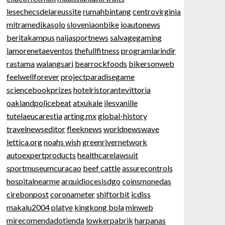
lesechecsdelareussite
rumahbintang
centrovirginia
mitramedikasolo
sloveniaonbike
ioautonews
beritakampus
naijasportnews
salvagegaming
lamorenetaeventos
thefullfitness
programlarindir
rastama
walangsari
bearrockfoods
bikersonweb
feelwellforever
projectparadisegame
sciencebookprizes
hotelristorantevittoria
oaklandpolicebeat
atxukale
ilesvanille
tutelaeucarestia
arting.mx
global-history
travelnewseditor
fleeknews
worldnewswave
lettica.org
noahs wish
greenrivernetwork
autoexpertproducts
healthcarelawsuit
sportmuseumcuracao
beef cattle
assurecontrols
hospitalnearme
arquidiocesisdgo
coinsmonedas
cirebonpost
coronameter
shiftorbit
icdiss
makalu2004
platye
kingkong bola
minweb
mirecomendadotienda
lowkerpabrik
harpanas