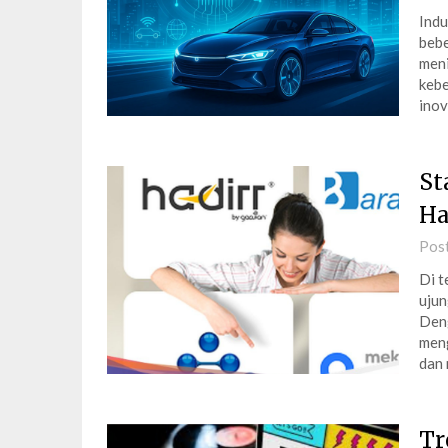
Indu
bebe
meni
kebe
inov
St
Ha
Pos
Di t
ujun
Deng
meng
dan
Tr