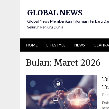
Skip
to
GLOBAL NEWS
content
Global News Memberikan Informasi Terbaru Dan
Seluruh Penjuru Dunia
HOME
LIFESTYLE
NEWS
OLAHR
Bulan:
Maret 2026
Te
Tr
Pos
Dala
pend