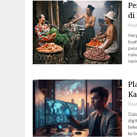
Pe
di
Pos
Harg
buah
pasa
ruma
nasi
Pl
Ka
Pos
Dala
digi
beke
ke b