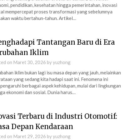
omi, pendidikan, kesehatan hingga pemerintahan, inovasi
tal mempercepat proses transformasi yang sebelumnya
kan waktu bertahun-tahun. Artikel…
nghadapi Tantangan Baru di Era
rubahan Iklim
ted on
Maret 30, 2026
by
yuzhong
bahan iklim bukan lagi isu masa depan yang jauh, melainkan
ataan yang sedang kita hadapi saat ini. Fenomena ini
engaruhi berbagai aspek kehidupan, mulai dari lingkungan
ga ekonomi dan sosial. Dunia harus…
ovasi Terbaru di Industri Otomotif:
sa Depan Kendaraan
ted on
Maret 29, 2026
by
yuzhong