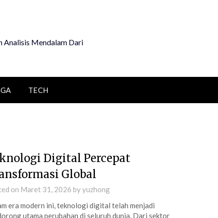
 Analisis Mendalam Dari
AGA
TECH
knologi Digital Percepat
ansformasi Global
ted on
Maret 31, 2026
by
yuzhong
m era modern ini, teknologi digital telah menjadi
orong utama perubahan di seluruh dunia. Dari sektor