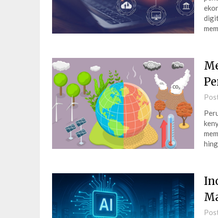
ekon
digi
mema
Me
Pe
Pos
Peru
keny
memp
hing
In
Ma
Pos