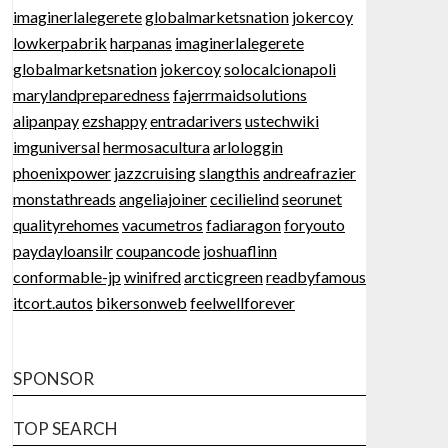
imaginerlalegerete
globalmarketsnation
jokercoy
lowkerpabrik
harpanas
imaginerlalegerete
globalmarketsnation
jokercoy
solocalcionapoli
marylandpreparedness
fajerrmaidsolutions
alipanpay
ezshappy
entradarivers
ustechwiki
imguniversal
hermosacultura
arlologgin
phoenixpower
jazzcruising
slangthis
andreafrazier
monstathreads
angeliajoiner
cecilielind
seorunet
qualityrehomes
vacumetros
fadiaragon
foryouto
paydayloansilr
coupancode
joshuaflinn
conformable-jp
winifred
arcticgreen
readbyfamous
itcort.autos
bikersonweb
feelwellforever
SPONSOR
TOP SEARCH