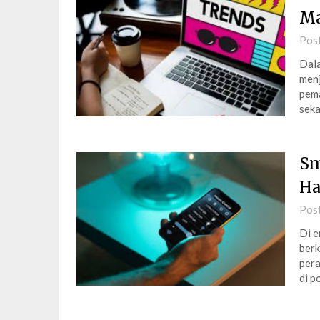
Ma
Pos
Dala
menj
pema
seka
Sm
Ha
Pos
Di e
berk
pera
di p