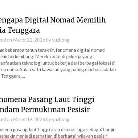
ngapa Digital Nomad Memilih
ia Tenggara
ted on
Maret 22, 2026
by
yuzhong
m beberapa tahun terakhir, fenomena digital nomad
kin berkembang. Mereka adalah pekerja yang
nfaatkan teknologi untuk bekerja dari berbagai lokasi di
ruh dunia. Salah satu kawasan yang paling diminati adalah
 Tenggara….
nomena Pasang Laut Tinggi
ndam Permukiman Pesisir
ted on
Maret 19, 2026
by
yuzhong
mena pasang laut tinggi atau dikenal juga sebagai banjir
semakin menjadi perhatian di berbagai wilayah pesisir