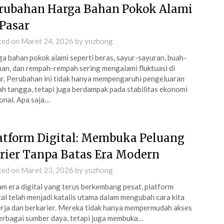
rubahan Harga Bahan Pokok Alami
 Pasar
ted on
Maret 24, 2026
by
yuzhong
a bahan pokok alami seperti beras, sayur-sayuran, buah-
an, dan rempah-rempah sering mengalami fluktuasi di
r. Perubahan ini tidak hanya mempengaruhi pengeluaran
h tangga, tetapi juga berdampak pada stabilitas ekonomi
onal. Apa saja…
atform Digital: Membuka Peluang
rier Tanpa Batas Era Modern
ted on
Maret 23, 2026
by
yuzhong
m era digital yang terus berkembang pesat, platform
tal telah menjadi katalis utama dalam mengubah cara kita
rja dan berkarier. Mereka tidak hanya mempermudah akses
erbagai sumber daya, tetapi juga membuka…