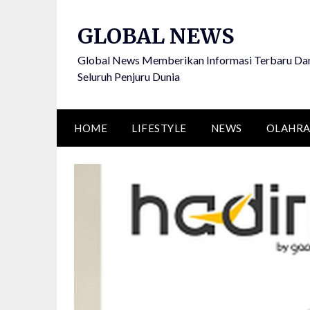
Skip
to
GLOBAL NEWS
content
Global News Memberikan Informasi Terbaru Dan
Seluruh Penjuru Dunia
HOME
LIFESTYLE
NEWS
OLAHR