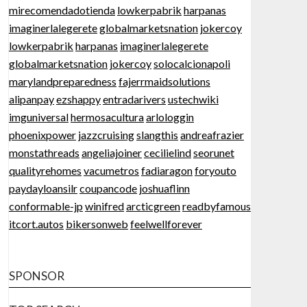
mirecomendadotienda
lowkerpabrik
harpanas
imaginerlalegerete
globalmarketsnation
jokercoy
lowkerpabrik
harpanas
imaginerlalegerete
globalmarketsnation
jokercoy
solocalcionapoli
marylandpreparedness
fajerrmaidsolutions
alipanpay
ezshappy
entradarivers
ustechwiki
imguniversal
hermosacultura
arlologgin
phoenixpower
jazzcruising
slangthis
andreafrazier
monstathreads
angeliajoiner
cecilielind
seorunet
qualityrehomes
vacumetros
fadiaragon
foryouto
paydayloansilr
coupancode
joshuaflinn
conformable-jp
winifred
arcticgreen
readbyfamous
itcort.autos
bikersonweb
feelwellforever
SPONSOR