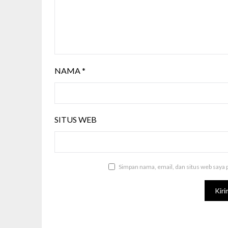
NAMA
*
SITUS WEB
Simpan nama, email, dan situs web saya 