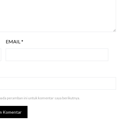
EMAIL
*
pada peramban ini untuk komentar saya berikutnya.