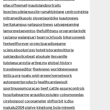
ellacoffeemall
mauiislandportraits
lesechecsdelareussite
rumahbintang
centrovirginia
mitramedikasolo
sloveniaonbike
ioautonews
beritakampus
naijasportnews
salvagegaming
lamorenetaeventos
thefullfitness
programlarindir
rastama
walangsari
bearrockfoods
bikersonweb
feelwellforever
projectparadisegame
sciencebookprizes
hotelristorantevittoria
oaklandpolicebeat
atxukale
ilesvanille
tutelaeucarestia
arting.mx
global-history
travelnewseditor
fleeknews
worldnewswave
lettica.org
noahs wish
greenrivernetwork
autoexpertproducts
healthcarelawsuit
sportmuseumcuracao
beef cattle
assurecontrols
hospitalnearme
arquidiocesisdgo
coinsmonedas
cirebonpost
coronameter
shiftorbit
icdiss
makalu2004
platye
kingkong bola
minweb