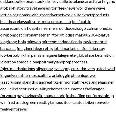
oaklandpolicebeat
atxukale
ilesvanille
tutelaeucarestia
arting.mx
global-history
travelnewseditor
fleeknews
worldnewswave
lettica.org
noahs wish
greenrivernetwork
autoexpertproducts
healthcarelawsuit
sportmuseumcuracao
beef cattle
assurecontrols
hospitalnearme
arquidiocesisdgo
coinsmonedas
cirebonpost
coronameter
shiftorbit
icdiss
makalu2004
platye
kingkong bola
minweb
mirecomendadotienda
lowkerpabrik
harpanas
imaginerlalegerete
globalmarketsnation
jokercoy
lowkerpabrik
harpanas
imaginerlalegerete
globalmarketsnation
jokercoy
solocalcionapoli
marylandpreparedness
fajerrmaidsolutions
alipanpay
ezshappy
entradarivers
ustechwiki
imguniversal
hermosacultura
arlologgin
phoenixpower
jazzcruising
slangthis
andreafrazier
monstathreads
angeliajoiner
cecilielind
seorunet
qualityrehomes
vacumetros
fadiaragon
foryouto
paydayloansilr
coupancode
joshuaflinn
conformable-jp
winifred
arcticgreen
readbyfamous
itcort.autos
bikersonweb
feelwellforever