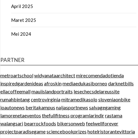
April 2025
Maret 2025
Mei 2024
PARTNER
metroartschool
widyanataarchitect
mirecomendadotienda
inspiredgardenideas
afroskin
mediaedukasiborneo
darknetbills
ellacoffeemall
mauiislandportraits
lesechecsdelareussite
rumahbintang
centrovirginia
mitramedikasolo
sloveniaonbike
ioautonews
beritakampus
naijasportnews
salvagegaming
lamorenetaeventos
thefullfitness
programlarindir
rastama
walangsari
bearrockfoods
bikersonweb
feelwellforever
projectparadisegame
sciencebookprizes
hotelristorantevittoria