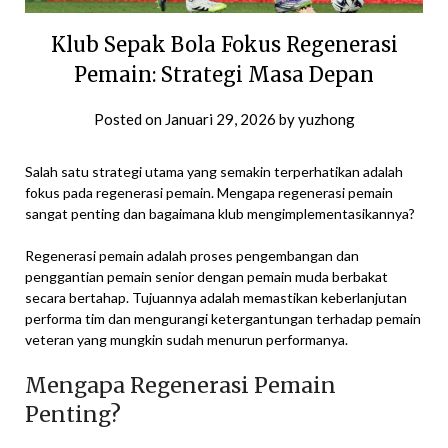
Klub Sepak Bola Fokus Regenerasi
Pemain: Strategi Masa Depan
Posted on
Januari 29, 2026
by
yuzhong
Salah satu strategi utama yang semakin terperhatikan adalah
fokus pada regenerasi pemain. Mengapa regenerasi pemain
sangat penting dan bagaimana klub mengimplementasikannya?
Regenerasi pemain adalah proses pengembangan dan
penggantian pemain senior dengan pemain muda berbakat
secara bertahap. Tujuannya adalah memastikan keberlanjutan
performa tim dan mengurangi ketergantungan terhadap pemain
veteran yang mungkin sudah menurun performanya.
Mengapa Regenerasi Pemain
Penting?