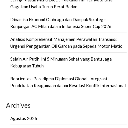
Gagalkan Usaha Turun Berat Badan
Dinamika Ekonomi Olahraga dan Dampak Strategis
Kunjungan AC Milan dalam Indonesia Super Cup 2026
Analisis Komprehensif Manajemen Perawatan Transmisi:
Urgensi Penggantian Oli Gardan pada Sepeda Motor Matic
Selain Air Putih, Ini 5 Minuman Sehat yang Bantu Jaga
Kebugaran Tubuh
Reorientasi Paradigma Diplomasi Global: Integrasi
Pendekatan Keagamaan dalam Resolusi Konflik Internasional
Archives
Agustus 2026