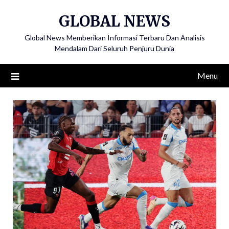
Skip
GLOBAL NEWS
to
content
Global News Memberikan Informasi Terbaru Dan Analisis
Mendalam Dari Seluruh Penjuru Dunia
Menu