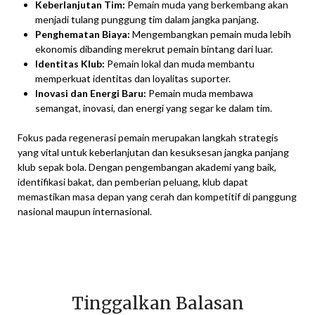
Keberlanjutan Tim:
Pemain muda yang berkembang akan
menjadi tulang punggung tim dalam jangka panjang.
Penghematan Biaya:
Mengembangkan pemain muda lebih
ekonomis dibanding merekrut pemain bintang dari luar.
Identitas Klub:
Pemain lokal dan muda membantu
memperkuat identitas dan loyalitas suporter.
Inovasi dan Energi Baru:
Pemain muda membawa
semangat, inovasi, dan energi yang segar ke dalam tim.
Fokus pada regenerasi pemain merupakan langkah strategis
yang vital untuk keberlanjutan dan kesuksesan jangka panjang
klub sepak bola. Dengan pengembangan akademi yang baik,
identifikasi bakat, dan pemberian peluang, klub dapat
memastikan masa depan yang cerah dan kompetitif di panggung
nasional maupun internasional.
Tinggalkan Balasan