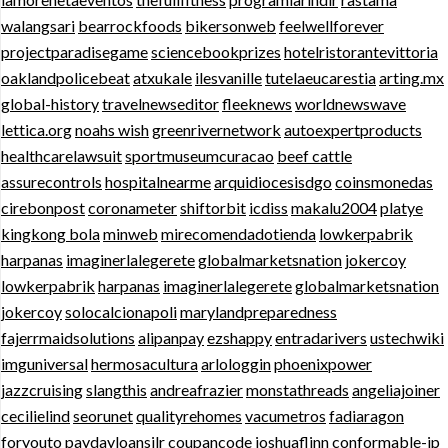
walangsari
bearrockfoods
bikersonweb
feelwellforever
projectparadisegame
sciencebookprizes
hotelristorantevittoria
oaklandpolicebeat
atxukale
ilesvanille
tutelaeucarestia
arting.mx
global-history
travelnewseditor
fleeknews
worldnewswave
lettica.org
noahs wish
greenrivernetwork
autoexpertproducts
healthcarelawsuit
sportmuseumcuracao
beef cattle
assurecontrols
hospitalnearme
arquidiocesisdgo
coinsmonedas
cirebonpost
coronameter
shiftorbit
icdiss
makalu2004
platye
kingkong bola
minweb
mirecomendadotienda
lowkerpabrik
harpanas
imaginerlalegerete
globalmarketsnation
jokercoy
lowkerpabrik
harpanas
imaginerlalegerete
globalmarketsnation
jokercoy
solocalcionapoli
marylandpreparedness
fajerrmaidsolutions
alipanpay
ezshappy
entradarivers
ustechwiki
imguniversal
hermosacultura
arlologgin
phoenixpower
jazzcruising
slangthis
andreafrazier
monstathreads
angeliajoiner
cecilielind
seorunet
qualityrehomes
vacumetros
fadiaragon
foryouto
paydayloansilr
coupancode
joshuaflinn
conformable-jp