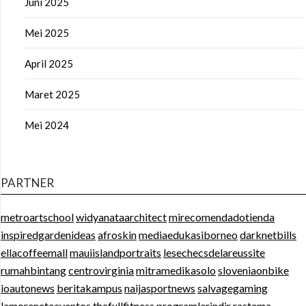
Juni 2025
Mei 2025
April 2025
Maret 2025
Mei 2024
PARTNER
metroartschool
widyanataarchitect
mirecomendadotienda
inspiredgardenideas
afroskin
mediaedukasiborneo
darknetbills
ellacoffeemall
mauiislandportraits
lesechecsdelareussite
rumahbintang
centrovirginia
mitramedikasolo
sloveniaonbike
ioautonews
beritakampus
naijasportnews
salvagegaming
lamorenetaeventos
thefullfitness
programlarindir
rastama