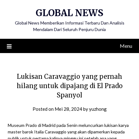
Skip
GLOBAL NEWS
to
content
Global News Memberikan Informasi Terbaru Dan Analisis
Mendalam Dari Seluruh Penjuru Dunia
Menu
Lukisan Caravaggio yang pernah
hilang untuk dipajang di El Prado
Spanyol
Posted on
Mei 28, 2024
by
yuzhong
Museum Prado di Madrid pada Senin meluncurkan lukisan karya
master barok Italia Caravaggio yang akan dipamerkan kepada
publik untuk pertama kalinya minggu ini setelah apa yang