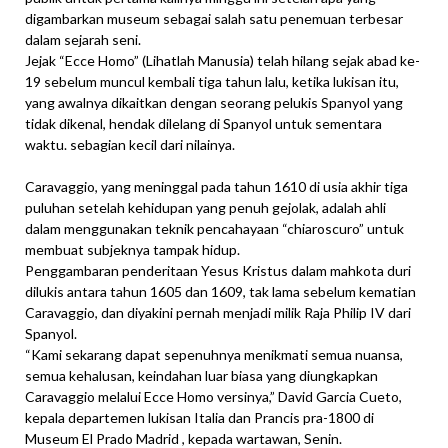
digambarkan museum sebagai salah satu penemuan terbesar
dalam sejarah seni.
Jejak “Ecce Homo” (Lihatlah Manusia) telah hilang sejak abad ke-
19 sebelum muncul kembali tiga tahun lalu, ketika lukisan itu,
yang awalnya dikaitkan dengan seorang pelukis Spanyol yang
tidak dikenal, hendak dilelang di Spanyol untuk sementara
waktu. sebagian kecil dari nilainya.
Caravaggio, yang meninggal pada tahun 1610 di usia akhir tiga
puluhan setelah kehidupan yang penuh gejolak, adalah ahli
dalam menggunakan teknik pencahayaan “chiaroscuro” untuk
membuat subjeknya tampak hidup.
Penggambaran penderitaan Yesus Kristus dalam mahkota duri
dilukis antara tahun 1605 dan 1609, tak lama sebelum kematian
Caravaggio, dan diyakini pernah menjadi milik Raja Philip IV dari
Spanyol.
“Kami sekarang dapat sepenuhnya menikmati semua nuansa,
semua kehalusan, keindahan luar biasa yang diungkapkan
Caravaggio melalui Ecce Homo versinya,” David Garcia Cueto,
kepala departemen lukisan Italia dan Prancis pra-1800 di
Museum El Prado Madrid , kepada wartawan, Senin.