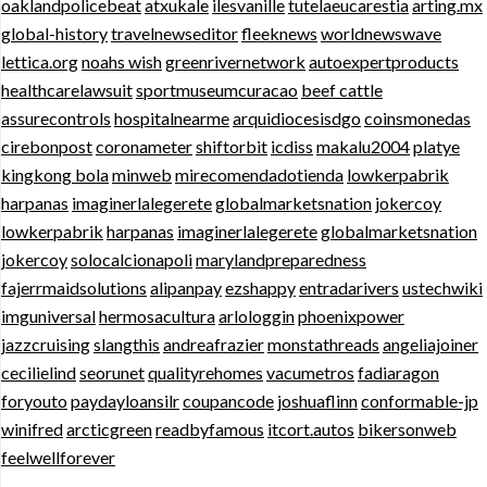
oaklandpolicebeat
atxukale
ilesvanille
tutelaeucarestia
arting.mx
global-history
travelnewseditor
fleeknews
worldnewswave
lettica.org
noahs wish
greenrivernetwork
autoexpertproducts
healthcarelawsuit
sportmuseumcuracao
beef cattle
assurecontrols
hospitalnearme
arquidiocesisdgo
coinsmonedas
cirebonpost
coronameter
shiftorbit
icdiss
makalu2004
platye
kingkong bola
minweb
mirecomendadotienda
lowkerpabrik
harpanas
imaginerlalegerete
globalmarketsnation
jokercoy
lowkerpabrik
harpanas
imaginerlalegerete
globalmarketsnation
jokercoy
solocalcionapoli
marylandpreparedness
fajerrmaidsolutions
alipanpay
ezshappy
entradarivers
ustechwiki
imguniversal
hermosacultura
arlologgin
phoenixpower
jazzcruising
slangthis
andreafrazier
monstathreads
angeliajoiner
cecilielind
seorunet
qualityrehomes
vacumetros
fadiaragon
foryouto
paydayloansilr
coupancode
joshuaflinn
conformable-jp
winifred
arcticgreen
readbyfamous
itcort.autos
bikersonweb
feelwellforever