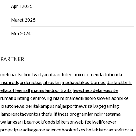
April 2025
Maret 2025
Mei 2024
PARTNER
metroartschool
widyanataarchitect
mirecomendadotienda
inspiredgardenideas
afroskin
mediaedukasiborneo
darknetbills
ellacoffeemall
mauiislandportraits
lesechecsdelareussite
rumahbintang
centrovirginia
mitramedikasolo
sloveniaonbike
ioautonews
beritakampus
naijasportnews
salvagegaming
lamorenetaeventos
thefullfitness
programlarindir
rastama
walangsari
bearrockfoods
bikersonweb
feelwellforever
projectparadisegame
sciencebookprizes
hotelristorantevittoria