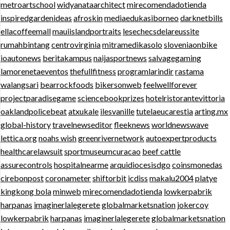
metroartschool
widyanataarchitect
mirecomendadotienda
inspiredgardenideas
afroskin
mediaedukasiborneo
darknetbills
ellacoffeemall
mauiislandportraits
lesechecsdelareussite
rumahbintang
centrovirginia
mitramedikasolo
sloveniaonbike
ioautonews
beritakampus
naijasportnews
salvagegaming
lamorenetaeventos
thefullfitness
programlarindir
rastama
walangsari
bearrockfoods
bikersonweb
feelwellforever
projectparadisegame
sciencebookprizes
hotelristorantevittoria
oaklandpolicebeat
atxukale
ilesvanille
tutelaeucarestia
arting.mx
global-history
travelnewseditor
fleeknews
worldnewswave
lettica.org
noahs wish
greenrivernetwork
autoexpertproducts
healthcarelawsuit
sportmuseumcuracao
beef cattle
assurecontrols
hospitalnearme
arquidiocesisdgo
coinsmonedas
cirebonpost
coronameter
shiftorbit
icdiss
makalu2004
platye
kingkong bola
minweb
mirecomendadotienda
lowkerpabrik
harpanas
imaginerlalegerete
globalmarketsnation
jokercoy
lowkerpabrik
harpanas
imaginerlalegerete
globalmarketsnation