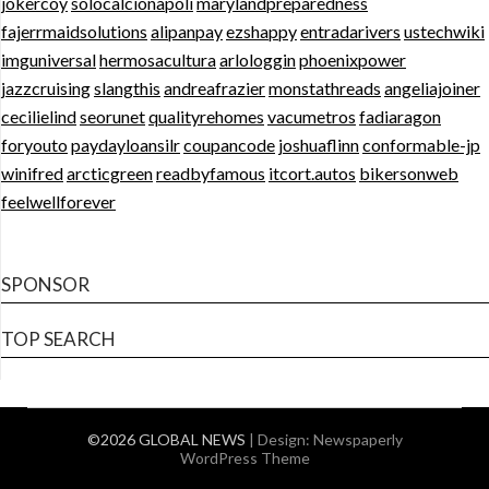
jokercoy
solocalcionapoli
marylandpreparedness
fajerrmaidsolutions
alipanpay
ezshappy
entradarivers
ustechwiki
imguniversal
hermosacultura
arlologgin
phoenixpower
jazzcruising
slangthis
andreafrazier
monstathreads
angeliajoiner
cecilielind
seorunet
qualityrehomes
vacumetros
fadiaragon
foryouto
paydayloansilr
coupancode
joshuaflinn
conformable-jp
winifred
arcticgreen
readbyfamous
itcort.autos
bikersonweb
feelwellforever
SPONSOR
TOP SEARCH
©2026 GLOBAL NEWS
| Design:
Newspaperly
WordPress Theme