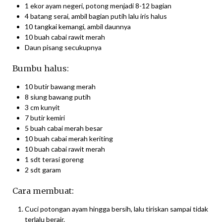
1 ekor ayam negeri, potong menjadi 8-12 bagian
4 batang serai, ambil bagian putih lalu iris halus
10 tangkai kemangi, ambil daunnya
10 buah cabai rawit merah
Daun pisang secukupnya
Bumbu halus:
10 butir bawang merah
8 siung bawang putih
3 cm kunyit
7 butir kemiri
5 buah cabai merah besar
10 buah cabai merah keriting
10 buah cabai rawit merah
1 sdt terasi goreng
2 sdt garam
Cara membuat:
Cuci potongan ayam hingga bersih, lalu tiriskan sampai tidak
terlalu berair.