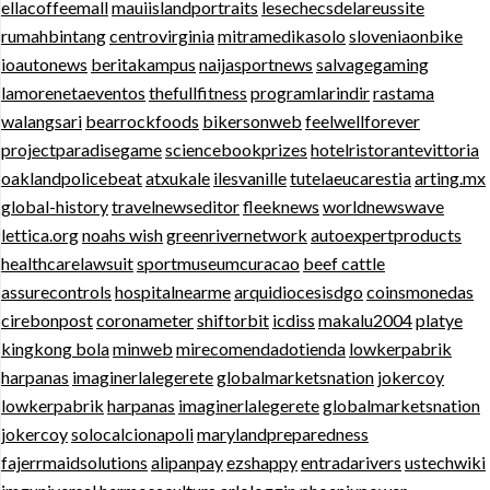
ellacoffeemall
mauiislandportraits
lesechecsdelareussite
rumahbintang
centrovirginia
mitramedikasolo
sloveniaonbike
ioautonews
beritakampus
naijasportnews
salvagegaming
lamorenetaeventos
thefullfitness
programlarindir
rastama
walangsari
bearrockfoods
bikersonweb
feelwellforever
projectparadisegame
sciencebookprizes
hotelristorantevittoria
oaklandpolicebeat
atxukale
ilesvanille
tutelaeucarestia
arting.mx
global-history
travelnewseditor
fleeknews
worldnewswave
lettica.org
noahs wish
greenrivernetwork
autoexpertproducts
healthcarelawsuit
sportmuseumcuracao
beef cattle
assurecontrols
hospitalnearme
arquidiocesisdgo
coinsmonedas
cirebonpost
coronameter
shiftorbit
icdiss
makalu2004
platye
kingkong bola
minweb
mirecomendadotienda
lowkerpabrik
harpanas
imaginerlalegerete
globalmarketsnation
jokercoy
lowkerpabrik
harpanas
imaginerlalegerete
globalmarketsnation
jokercoy
solocalcionapoli
marylandpreparedness
fajerrmaidsolutions
alipanpay
ezshappy
entradarivers
ustechwiki